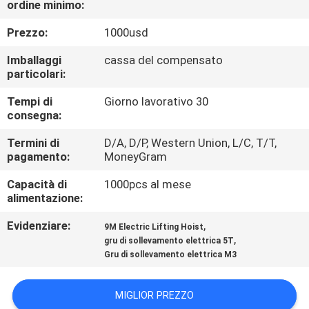
ordine minimo:
CONTROLLO
DI
Prezzo:
1000usd
QUALITÀ
Imballaggi
cassa del compensato
particolari:
CONTATTICI
Tempi di
Giorno lavorativo 30
consegna:
RICHIEDA
Termini di
D/A, D/P, Western Union, L/C, T/T,
pagamento:
MoneyGram
UNA
Capacità di
1000pcs al mese
CITAZIONE
alimentazione:
Evidenziare:
,
9M Electric Lifting Hoist
MAPPA
,
gru di sollevamento elettrica 5T
DEL
Gru di sollevamento elettrica M3
SITO
MIGLIOR PREZZO