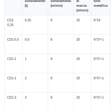
sollevamento
sollevamento
di
fune
(t)
(m/min)
marcia
metallica
(m/min)
CD1-
0,25
8
20
6*19
0,25
CD1-0,5
0,5
8
20
6*37+1
CD1-1
1
8
20
6*37+1
CD1-2
2
8
20
6*37+1
CD1-3
3
8
20
6*37+1