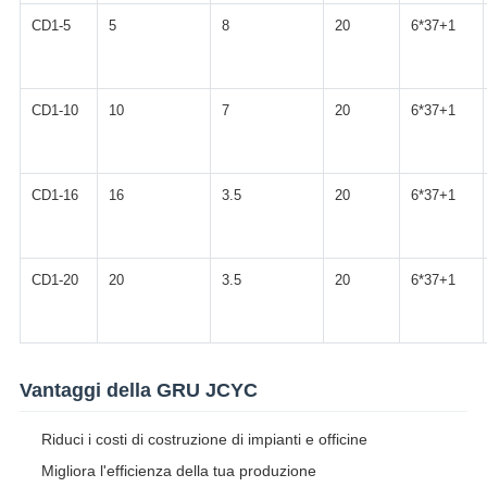
CD1-5
5
8
20
6*37+1
CD1-10
10
7
20
6*37+1
CD1-16
16
3.5
20
6*37+1
CD1-20
20
3.5
20
6*37+1
Vantaggi della GRU JCYC
Riduci i costi di costruzione di impianti e officine
Migliora l'efficienza della tua produzione