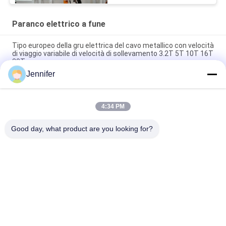
Paranco elettrico a fune
Tipo europeo della gru elettrica del cavo metallico con velocità
di viaggio variabile di velocità di sollevamento 3.2T 5T 10T 16T
20T
Jennifer
0.5t 1t 2t 3t 5t Paranco elettrico a fune CD1/MD1
FEM Granate a motore 10 tonnellate 12 tonnellate 16
4:34 PM
tonnellate Granate da ponte a trave singola con sollevamento
elettrico
Good day, what product are you looking for?
Categorie popolari
Tutti
Paranco Elettrico A 
Paranco Elettrico A 
Fune
Catena
Doppia Gru Della 
Gru Montata Piede
Trave