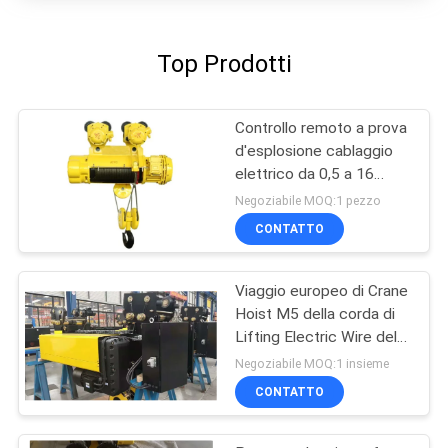
Top Prodotti
Controllo remoto a prova
d'esplosione cablaggio
elettrico da 0,5 a 16
tonnellate
Negoziabile MOQ:1 pezzo
CONTATTO
Viaggio europeo di Crane
Hoist M5 della corda di
Lifting Electric Wire del
modello
Negoziabile MOQ:1 insieme
CONTATTO