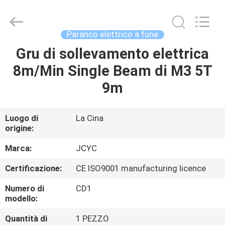
Chongqing
Shanyan
Crane
Machinery
Co.,
Paranco elettrico a fune
Ltd..
All
Gru di sollevamento elettrica
CASA
Rights
Reserved.
8m/Min Single Beam di M3 5T
PRODOTTI
9m
CIRCA
Luogo di
La Cina
origine:
NOI
Marca:
JCYC
GIRO
Certificazione:
CE ISO9001 manufacturing licence
DELLA
Numero di
CD1
FABBRICA
modello:
Quantità di
1 PEZZO