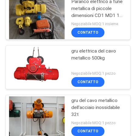
Paranco elettrico a fune
metallica di piccole
dimensioni CD1 MD1 1
Ton
Negoziabile MOQ:1 insieme
CONTATTO
gru elettrica del cavo
metallico 500kg
Negoziabile MOQ:1 pezzo
CONTATTO
gru del cavo metallico
dell'acciaio inossidabile
32t
Negoziabile MOQ:1 pezzo
CONTATTO