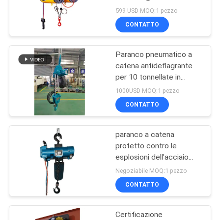
a velocità variabile
POLITICA
599 USD MOQ:1 pezzo
CONTATTO
SULLA
17
PRIVACY
Paranco a catena
Paranco pneumatico a
catena antideflagrante
protetto contro le
per 10 tonnellate in
ambienti pericolosi
esplosioni
1000USD MOQ:1 pezzo
CONTATTO
paranco a catena
60
protetto contro le
esplosioni dell'acciaio
Argano elettrico
legato da 0,5 tonnellate
Negoziabile MOQ:1 pezzo
CONTATTO
Certificazione