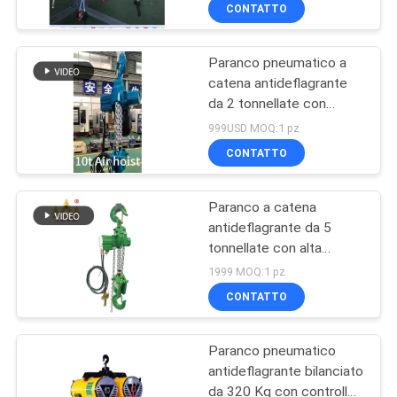
dei materiali
CONTROLLO
CONTATTO
DI
Paranco pneumatico a
QUALITÀ
12
catena antideflagrante
da 2 tonnellate con
doppia gru della
CONTATTICI
manutenzione affidabile e
999USD MOQ:1 pz
trave
ridotta
CONTATTO
RICHIEDA
Paranco a catena
UNA
antideflagrante da 5
CITAZIONE
tonnellate con alta
11
efficienza e
1999 MOQ:1 pz
funzionamento continuo
MAPPA
CONTATTO
Gru montata piede
DEL
Paranco pneumatico
SITO
antideflagrante bilanciato
da 320 Kg con controllo