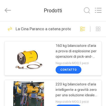
Chongqing
Shanyan
Crane
Prodotti
Machinery
Co.,
Ltd..
All
CASA
Rights
219
Reserved.
La Cina Paranco a catena protetto contro le esplos
Paranco elettrico a
PRODOTTI
fune
160 kg bilanciatore d'aria
a prova di esplosione per
CIRCA
operazioni di pick-and-
NOI
place veloci
Negoziabile MOQ:2 pezzi
CONTATTO
98
GIRO
Paranco elettrico a
220 kg bilanciatore d'aria
DELLA
intelligente a gravità zero
FABBRICA
catena
per una soluzione ideale
per la movimentazione
Negoziabile MOQ:2 pezzi