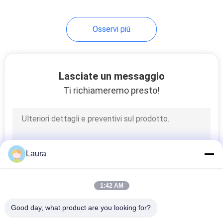
21
Osservi più
Kit per carroponte
Lasciate un messaggio
Ti richiameremo presto!
10
Granate a ghisa
Laura
1:42 AM
Good day, what product are you looking for?