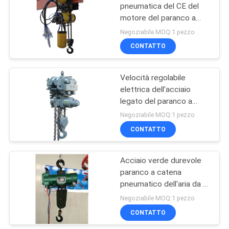
pneumatica del CE del
motore del paranco a
32
catena protetto contro
Negoziabile MOQ:1 pezzo
le esplosioni di serie di
CONTATTO
Gru a ponte
QDT
Velocità regolabile
elettrica dell'acciaio
legato del paranco a
catena 0.08-160t di
Negoziabile MOQ:1 pezzo
colore grigio
CONTATTO
36
Acciaio verde durevole
Carrello di estremità
paranco a catena
pneumatico dell'aria da 6
tonnellate protetto
Negoziabile MOQ:1 pezzo
contro le esplosioni
CONTATTO