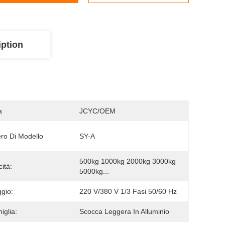
iption
a
JCYC/OEM
o Di Modello
SY-A
500kg 1000kg 2000kg 3000kg 
ità:
5000kg...
ggio:
220 V/380 V 1/3 Fasi 50/60 Hz
iglia:
Scocca Leggera In Alluminio