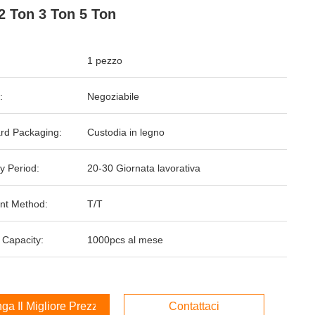
2 Ton 3 Ton 5 Ton
1 pezzo
:
Negoziabile
rd Packaging:
Custodia in legno
y Period:
20-30 Giornata lavorativa
nt Method:
T/T
 Capacity:
1000pcs al mese
ga Il Migliore Prezzo
Contattaci