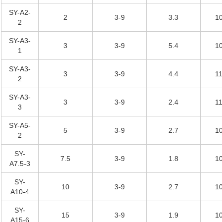
SY-A2-
2
3-9
3.3
10
2
SY-A3-
3
3-9
5.4
10
1
SY-A3-
3
3-9
4.4
11
2
SY-A3-
3
3-9
2.4
11
3
SY-A5-
5
3-9
2.7
10
2
SY-
7.5
3-9
1.8
10
A7.5-3
SY-
10
3-9
2.7
10
A10-4
SY-
15
3-9
1.9
10
A15-6