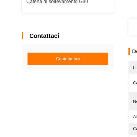
Catena di sollevamento G80
Contattaci
D
Contatta ora
L
Ce
N
A
C