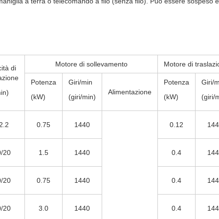
 maniglia a terra o telecomando a filo (senza filo). Può essere sospeso e
Motore di sollevamento
Motore di traslaz
ità di
lazione
Potenza
Giri/min
Potenza
Giri/
Alimentazione
in)
(kW)
(giri/min)
(kW)
(giri/
2.2
0.75
1440
0.12
144
/20
1.5
1440
0.4
144
/20
0.75
1440
0.4
144
/20
3.0
1440
0.4
144