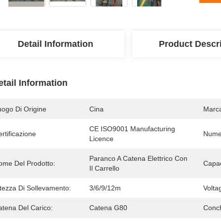
Detail Information
Product Descr
etail Information
uogo Di Origine
Cina
Marc
CE ISO9001 Manufacturing 
rtificazione
Numer
Licence
Paranco A Catena Elettrico Con 
ome Del Prodotto:
Capac
Il Carrello
ltezza Di Sollevamento:
3/6/9/12m
Volta
atena Del Carico:
Catena G80
Conch