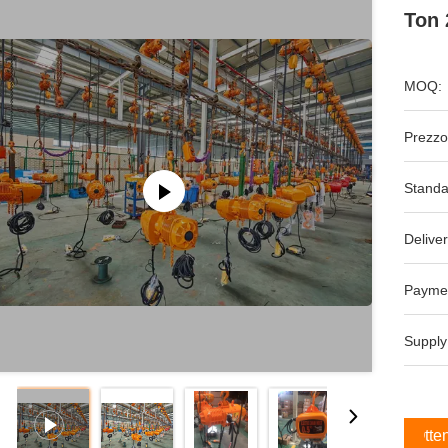
Ton 
MOQ:
Prezzo
Standa
Deliver
Payme
Supply
Otten