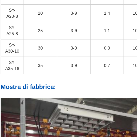
SY-
20
3-9
1.4
10
A20-8
SY-
25
3-9
1.1
10
A25-8
SY-
30
3-9
0.9
10
A30-10
SY-
35
3-9
0.7
10
A35-16
Mostra di fabbrica: