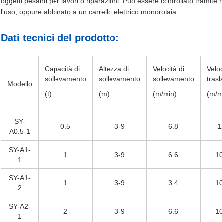
oggetti pesanti per lavori o riparazioni. Può essere controllato tramite
l'uso, oppure abbinato a un carrello elettrico monorotaia.
Dati tecnici del prodotto:
Capacità di
Altezza di
Velocità di
Veloc
sollevamento
sollevamento
sollevamento
tras
Modello
(t)
(m)
(m/min)
(m/m
SY-
0.5
3-9
6.8
1
A0.5-1
SY-A1-
1
3-9
6.6
10
1
SY-A1-
1
3-9
3.4
10
2
SY-A2-
2
3-9
6.6
10
1