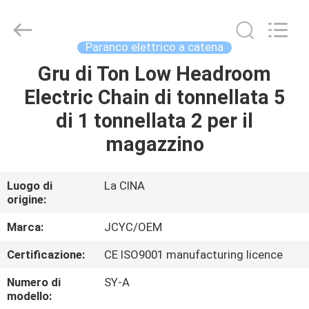
Chongqing
Shanyan
Crane
Machinery
Co.,
Paranco elettrico a catena
Ltd..
All
Gru di Ton Low Headroom
CASA
Rights
Reserved.
Electric Chain di tonnellata 5
PRODOTTI
di 1 tonnellata 2 per il
magazzino
CIRCA
NOI
Luogo di
La CINA
origine:
GIRO
Marca:
JCYC/OEM
DELLA
Certificazione:
CE ISO9001 manufacturing licence
FABBRICA
Numero di
SY-A
modello: