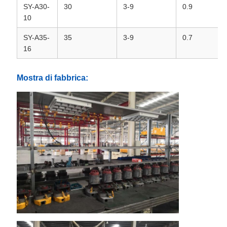
SY-A30-
30
3-9
0.9
10
SY-A35-
35
3-9
0.7
16
Mostra di fabbrica: