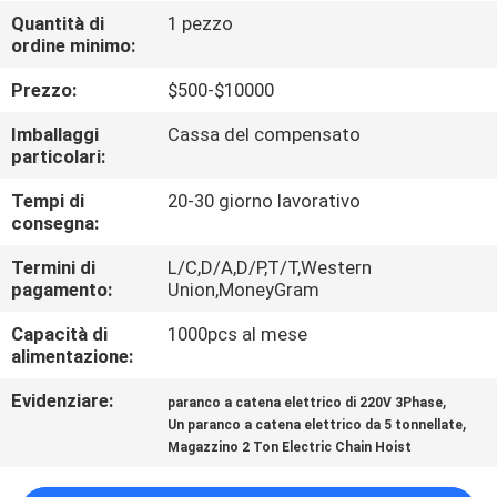
CONTROLLO
Quantità di
1 pezzo
ordine minimo:
DI
QUALITÀ
Prezzo:
$500-$10000
Imballaggi
Cassa del compensato
CONTATTICI
particolari:
Tempi di
20-30 giorno lavorativo
consegna:
NOTIZIE
Termini di
L/C,D/A,D/P,T/T,Western
pagamento:
Union,MoneyGram
RICHIEDA
Capacità di
1000pcs al mese
UNA
alimentazione:
CITAZIONE
Evidenziare:
,
paranco a catena elettrico di 220V 3Phase
,
Un paranco a catena elettrico da 5 tonnellate
SITEMAP
Magazzino 2 Ton Electric Chain Hoist