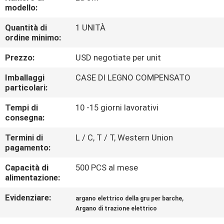
CONTROLLO
modello:
DI
Quantità di
1 UNITÀ
ordine minimo:
QUALITÀ
Prezzo:
USD negotiate per unit
CONTATTICI
Imballaggi
CASE DI LEGNO COMPENSATO
particolari:
NOTIZIE
Tempi di
10 -15 giorni lavorativi
consegna:
RICHIEDA
Termini di
L / C, T / T, Western Union
pagamento:
UNA
Capacità di
500 PCS al mese
CITAZIONE
alimentazione:
Evidenziare:
,
argano elettrico della gru per barche
MAPPA
Argano di trazione elettrico
DEL