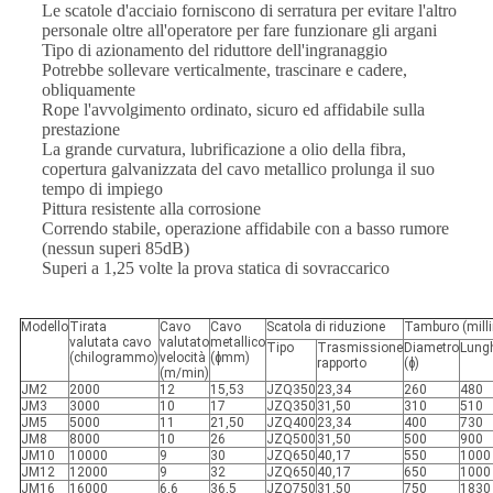
Le scatole d'acciaio forniscono di serratura per evitare l'altro
personale oltre all'operatore per fare funzionare gli argani
Tipo di azionamento del riduttore dell'ingranaggio
Potrebbe sollevare verticalmente, trascinare e cadere,
obliquamente
Rope l'avvolgimento ordinato, sicuro ed affidabile sulla
prestazione
La grande curvatura, lubrificazione a olio della fibra,
copertura galvanizzata del cavo metallico prolunga il suo
tempo di impiego
Pittura resistente alla corrosione
Correndo stabile, operazione affidabile con a basso rumore
(nessun superi 85dB)
Superi a 1,25 volte la prova statica di sovraccarico
Modello
Tirata
Cavo
Cavo
Scatola di riduzione
Tamburo (milli
valutata cavo
valutato
metallico
Tipo
Trasmissione
Diametro
Lung
(chilogrammo)
velocità
(ɸmm)
rapporto
(ɸ)
(m/min)
JM2
2000
12
15,53
JZQ350
23,34
260
480
JM3
3000
10
17
JZQ350
31,50
310
510
JM5
5000
11
21,50
JZQ400
23,34
400
730
JM8
8000
10
26
JZQ500
31,50
500
900
JM10
10000
9
30
JZQ650
40,17
550
1000
JM12
12000
9
32
JZQ650
40,17
650
1000
JM16
16000
6,6
36,5
JZQ750
31,50
750
1830