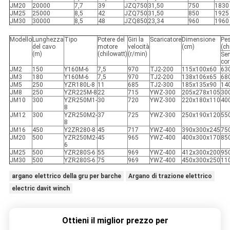
JM20
20000
7,7
39
JZQ750
31,50
750
1830
JM25
25000
8,5
42
JZQ750
31,50
850
1925
JM30
30000
8,5
48
JZQ850
23,34
960
1960
Modello
Lunghezza
Tipo
Potere del
Giri la
Scaricatore
Dimensione
Pe
del cavo
motore
velocità
(cm)
(ch
(m)
(chilowatt)
(r/min)
Se
co
JM2
150
Y160M-6
7,5
970
TJ2-200
115x100x60
63
JM3
180
Y160M-6
7,5
970
TJ2-200
138x106x65
68
JM5
250
YZR180L-8
11
685
TJ2-300
185x135x90
14
JM8
250
YZR225M-8
22
715
YWZ-300
205x278x105
30
JM10
300
YZR250M1-
30
720
YWZ-300
220x180x110
40
8
JM12
300
YZR250M2-
37
725
YWZ-300
250x190x120
55
8
JM16
450
Y2ZR280-8
45
717
YWZ-400
390x300x245
75
JM20
500
YZR250M2-
45
965
YWZ-400
400x300x170
85
6
JM25
500
YZR280S-6
55
969
YWZ-400
412x300x200
95
JM30
500
YZR280S-6
75
969
YWZ-400
450x300x250
11
argano elettrico della gru per barche
Argano di trazione elettrico
electric davit winch
Ottieni il miglior prezzo per