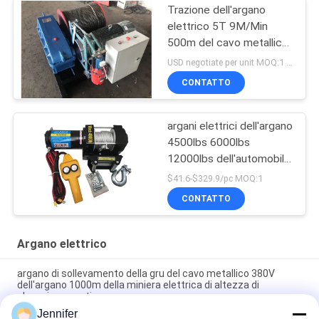
Trazione dell'argano
elettrico 5T 9M/Min
500m del cavo metallico
del tamburo che
USD negotiate per unit MOQ:1 unità
sollevano
CONTATTO
argani elettrici dell'argano
4500lbs 6000lbs
12000lbs dell'automobile
di 12v 24v
$41.6-$329.9/pc MOQ:1
CONTATTO
Argano elettrico
argano di sollevamento della gru del cavo metallico 380V
dell'argano 1000m della miniera elettrica di altezza di
elevazione per tirare
Jennifer