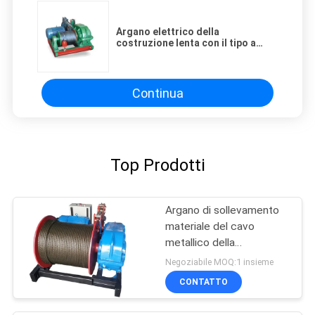
Argano elettrico della
costruzione lenta con il tipo a
bassa velocità resistente
dell'imbracatura del cavo
metallico
Continua
Top Prodotti
Argano di sollevamento
materiale del cavo
metallico della
costruzione 10t
Negoziabile MOQ:1 insieme
CONTATTO