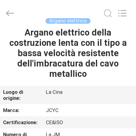
Chongqing
Shanyan
Crane
Machinery
Co.,
Argano elettrico
Ltd..
All
Argano elettrico della
CASA
Rights
Reserved.
costruzione lenta con il tipo a
PRODOTTI
bassa velocità resistente
dell'imbracatura del cavo
CIRCA
metallico
NOI
Luogo di
La Cina
origine:
GIRO
DELLA
Marca:
JCYC
FABBRICA
Certificazione:
CE&ISO
Numero di
La JM