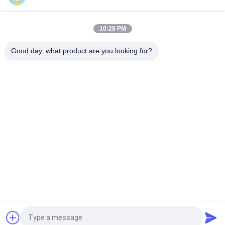
argano di recupero del veicolo dell'argano di 12m/Min Pulling
Electric Wire Rope nell'estrazione mineraria
10:28 PM
Cavo metallico di estrazione mineraria che solleva l'argano
dell'ancora del verricello
Good day, what product are you looking for?
Categorie popolari
Tutti
Paranco Elettrico A 
Paranco Elettrico A 
Fune
Catena
Doppia Gru Della 
Gru Montata Piede
Trave
Paranco A Catena 
Argano Elettrico
Protetto Contro Le 
Esplosioni
Gru A Ponte
Carrello Di Estremità
Richiedi un preventivo