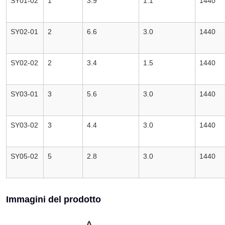
SY01-02
1
3.9
1.1
1440
SY02-01
2
6.6
3.0
1440
SY02-02
2
3.4
1.5
1440
SY03-01
3
5.6
3.0
1440
SY03-02
3
4.4
3.0
1440
SY05-02
5
2.8
3.0
1440
Immagini del prodotto