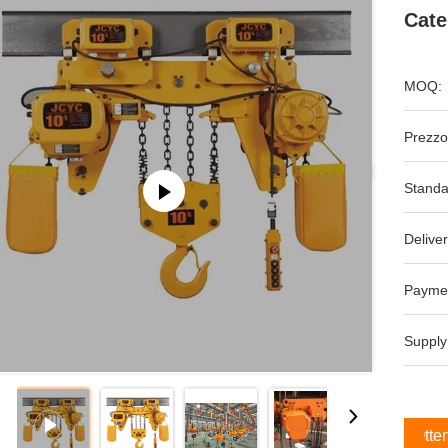
Cate
MOQ:
Prezzo
Standa
Deliver
Payme
Supply
Otten