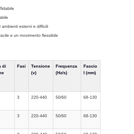
fidabile
abile
bienti esterni e difficili
acile e un movimento flessibile
à di
Fasi
Tensione
Frequenza
Fascio
ne
(v)
(Hz/s)
I (mm)
3
220-440
50/60
68-130
3
220-440
50/60
68-130