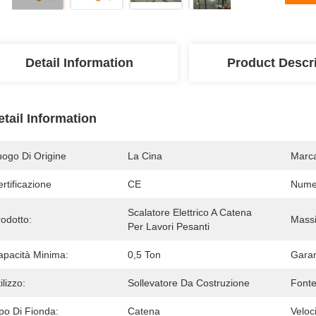
Detail Information
Product Descr
etail Information
uogo Di Origine
La Cina
Marc
rtificazione
CE
Numer
Scalatore Elettrico A Catena 
odotto:
Massi
Per Lavori Pesanti
apacità Minima:
0,5 Ton
Garan
ilizzo:
Sollevatore Da Costruzione
Fonte
po Di Fionda:
Catena
Veloc