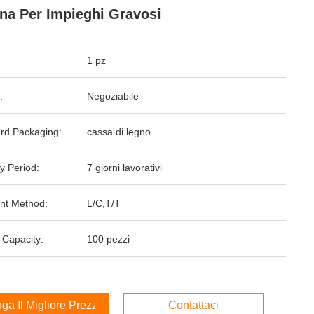
na Per Impieghi Gravosi
1 pz
:
Negoziabile
rd Packaging:
cassa di legno
y Period:
7 giorni lavorativi
nt Method:
L/C,T/T
 Capacity:
100 pezzi
ga Il Migliore Prezzo
Contattaci