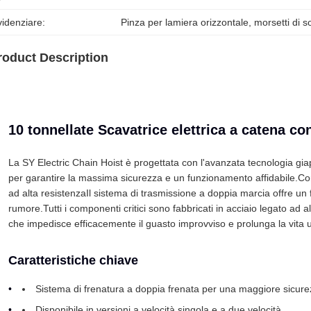
idenziare:
Pinza per lamiera orizzontale
, 
morsetti di s
roduct Description
10 tonnellate Scavatrice elettrica a catena co
La SY Electric Chain Hoist è progettata con l'avanzata tecnologia gi
per garantire la massima sicurezza e un funzionamento affidabile.Con
ad alta resistenzaIl sistema di trasmissione a doppia marcia offre u
rumore.Tutti i componenti critici sono fabbricati in acciaio legato ad 
che impedisce efficacemente il guasto improvviso e prolunga la vita ut
Caratteristiche chiave
Sistema di frenatura a doppia frenata per una maggiore sicure
Disponibile in versioni a velocità singola e a due velocità