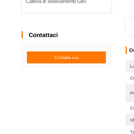
Catena di sollevamento G80
Contattaci
D
Contatta ora
L
Ce
Pr
C
Ut
Ti