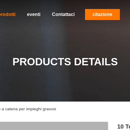
rodotti
eventi
Contattaci
citazione
PRODUCTS DETAILS
o a catena per impieghi gravosi
10 T