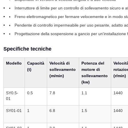
Interruttore di limite per un controllo di sollevamento sicuro e af
Freno elettromagnetico per fermare velocemente e in modo st
Pendente di controllo impermeabile per uso pesante, adatto ad am
Progettazione della sospensione a gancio per un'installazione f
Specifiche tecniche
Modello
Capacità
Velocità di
Potenza del
Velocit
(t)
sollevamento
motore di
rotazio
(m/min)
sollevamento
(r/min)
(kw)
SY0.5-
0.5
7.8
1.1
1440
01
SY01-01
1
6.8
1.5
1440