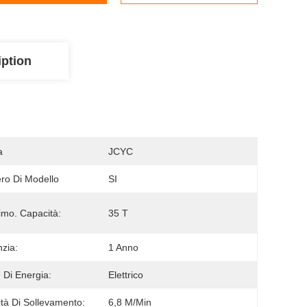
iption
a
JCYC
o Di Modello
SI
mo. Capacità:
35 T
zia:
1 Anno
 Di Energia:
Elettrico
ità Di Sollevamento:
6,8 M/min