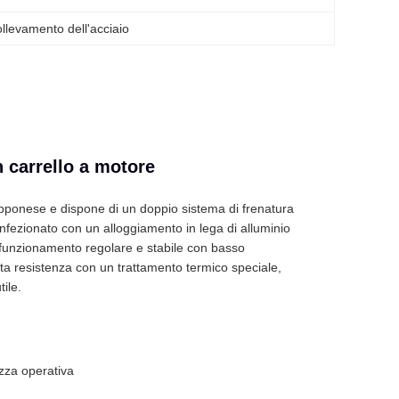
ollevamento dell'acciaio
n carrello a motore
apponese e dispone di un doppio sistema di frenatura
fezionato con un alloggiamento in lega di alluminio
n funzionamento regolare e stabile con basso
alta resistenza con un trattamento termico speciale,
ile.
zza operativa